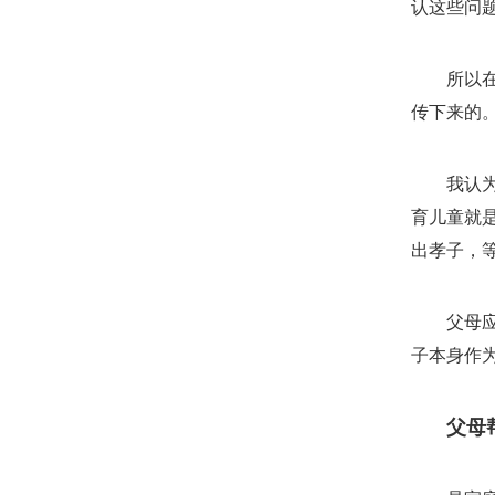
认这些问
所以
传下来的
我认
育儿童就
出孝子，
父母
子本身作
父母